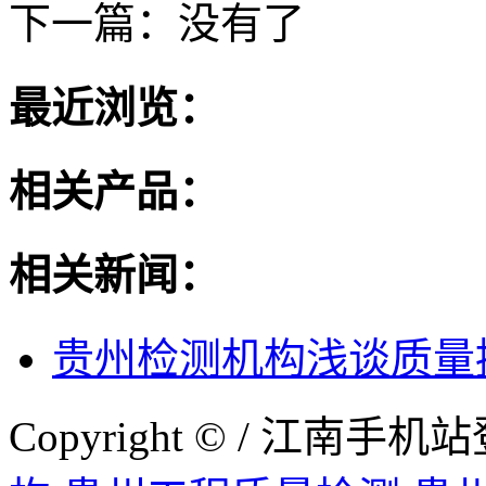
下一篇：
没有了
最近浏览：
相关产品：
相关新闻：
贵州检测机构浅谈质量
Copyright © / 江南