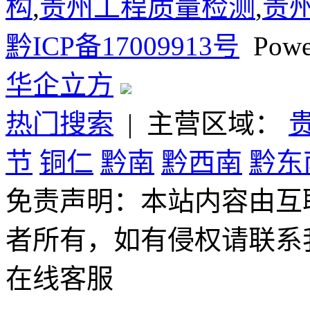
构
,
贵州工程质量检测
,
贵
黔ICP备17009913号
Powe
华企立方
贵公网安备 52011502000487号
热门搜索
| 主营区域：
节
铜仁
黔南
黔西南
黔东
免责声明：本站内容由互
者所有，如有侵权请联系
在线客服