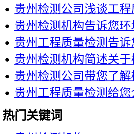
贵州检测公司浅谈工程质
贵州检测机构告诉您环境
贵州工程质量检测告诉您
贵州检测机构简述关于样
贵州检测公司带您了解检
贵州工程质量检测给您介
热门关键词