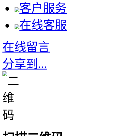
客户服务
在线客服
在线留言
分享到...