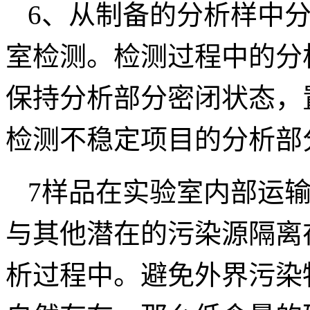
6、从制备的分析样中
室检测。检测过程中的分
保持分析部分密闭状态，
检测不稳定项目的分析部
7样品在实验室内部运
与其他潜在的污染源隔离
析过程中。避免外界污染