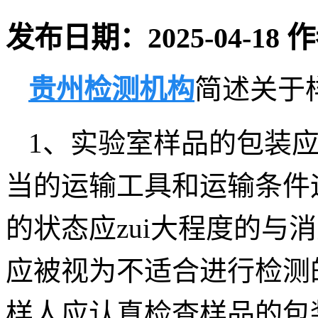
发布日期：
2025-04-18
作
贵州检测机构
简述关于
1、实验室样品的包装
当的运输工具和运输条件
的状态应zui大程度的与
应被视为不适合进行检测
样人应认真检查样品的包