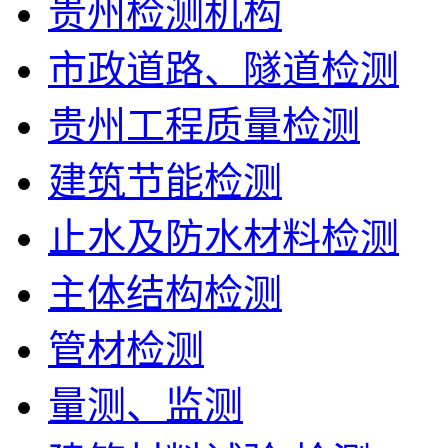
贵州检测机构
市政道路、隧道检测
贵州工程质量检测
建筑节能检测
止水及防水材料检测
主体结构检测
管材检测
量测、监测