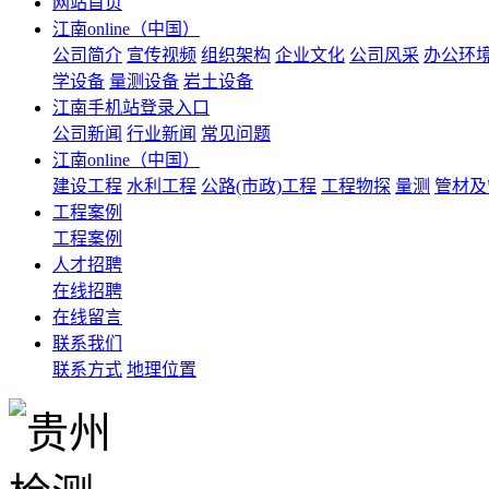
网站首页
江南online（中国）
公司简介
宣传视频
组织架构
企业文化
公司风采
办公环
学设备
量测设备
岩土设备
江南手机站登录入口
公司新闻
行业新闻
常见问题
江南online（中国）
建设工程
水利工程
公路(市政)工程
工程物探
量测
管材及
工程案例
工程案例
人才招聘
在线招聘
在线留言
联系我们
联系方式
地理位置