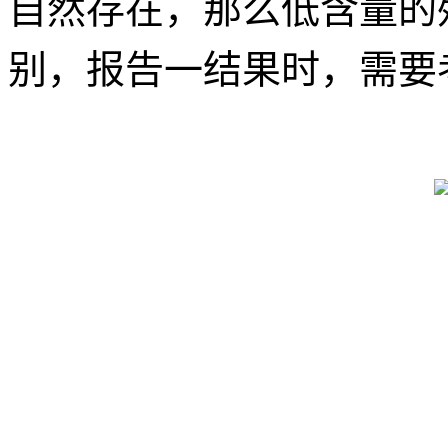
自然存在，那么低含量的
别，报告一结果时，需要