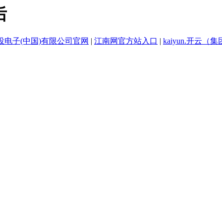
后
投电子(中国)有限公司官网
|
江南网官方站入口
|
kaiyun.开