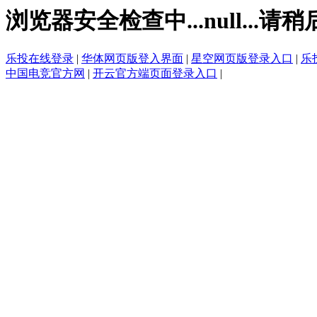
浏览器安全检查中...null...请稍
乐投在线登录
|
华体网页版登入界面
|
星空网页版登录入口
|
乐
中国电竞官方网
|
开云官方端页面登录入口
|