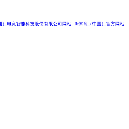
云（集团）电竞智能科技股份有限公司网站
|
fh体育（中国）官方网站
|